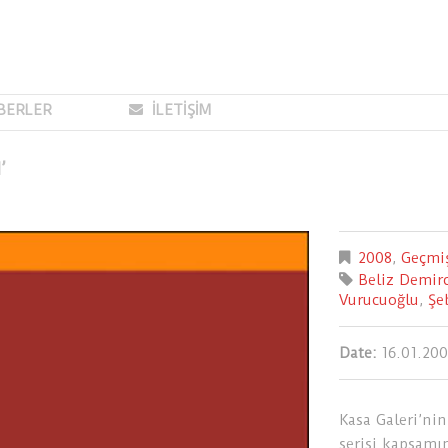
BERLER
İLETİŞİM
’
2008
,
Geçmiş
Beliz Demir
Vurucuoğlu
,
Şe
Date:
16.01.20
Kasa Galeri’nin
serisi kapsamı