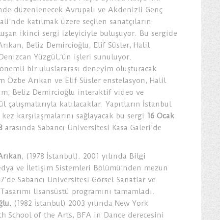
nde düzenlenecek Avrupalı ve Akdenizli Genç
ali’nde katılmak üzere seçilen sanatçıların
uşan ikinci sergi izleyiciyle buluşuyor. Bu sergide
kan, Beliz Demircioğlu, Elif Süsler, Halil
Denizcan Yüzgül,’ün işleri sunuluyor.
 önemli bir uluslararası deneyim oluşturacak
m Özbe Arıkan ve Elif Süsler enstelasyon, Halil
im, Beliz Demircioğlu interaktif video ve
 çalışmalarıyla katılacaklar. Yapıtların İstanbul
lk kez karşılaşmalarını sağlayacak bu sergi
16 Ocak
8
arasında Sabancı Üniversitesi Kasa Galeri’de
Arıkan
, (1978 İstanbul). 2001 yılında Bilgi
edya ve İletişim Sistemleri Bölümü’nden mezun
7’de Sabancı Universitesi Görsel Sanatlar ve
m Tasarımı lisansüstü programını tamamladı.
ğlu
, (1982 İstanbul) 2003 yılında New York
ch School of the Arts, BFA in Dance derecesini