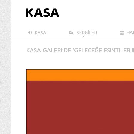
KASA
SERGİLER
HA
KASA GALERI’DE ‘GELECEĞE ESINTILER II