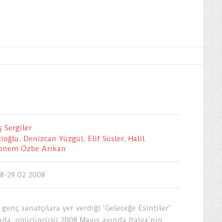
 Sergiler
cioğlu
,
Denizcan Yüzgül
,
Elif Süsler
,
Halil
bnem Özbe Arıkan
08-29.02.2008
 genç sanatçılara yer verdiği ‘Geleceğe Esintiler’
nda, onüçüncüsü 2008 Mayıs ayında İtalya’nın