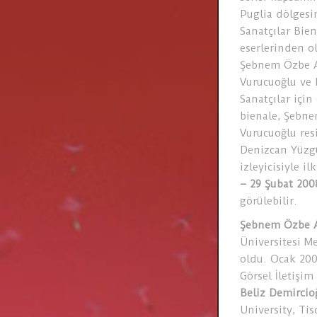
Puglia dölgesi
Sanatçılar Bien
eserlerinden ol
Şebnem Özbe Arı
Vurucuoğlu ve 
Sanatçılar için
bienale, Şebne
Vurucuoğlu res
Denizcan Yüzgül
izleyicisiyle i
– 29 Şubat 200
görülebilir.
Şebnem Özbe 
Üniversitesi M
oldu. Ocak 200
Görsel İletişi
Beliz Demircio
University, Tis