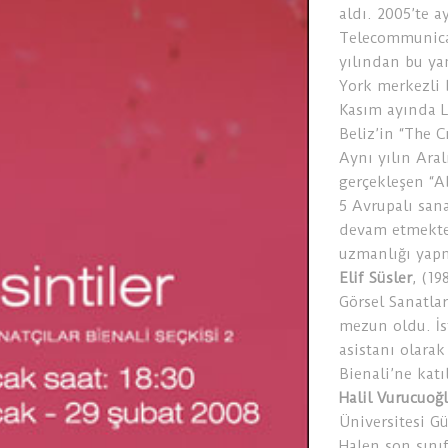
aldı. 2005’te a
Telecommunica
yılından bu ya
York merkezli 
Kasım ayında L
Beliz’in “The 
Aynı yılın Ara
gerçekleşen “A
5 Avrupalı sana
devam etmekte 
uzmanlığı yap
Elif Süsler
, (1
Görsel Sanatla
mezun oldu. İs
asistanı olarak
Bienali’ne kat
Halil Vurucuoğ
Üniversitesi G
Halen son sını