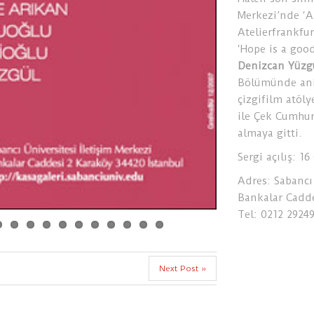
Merkezi’nde ‘As
Atelierfrankfu
‘Hope is a good
Denizcan Yüzg
Bölümünde anim
çizgifilm atöl
ile Çek Cumhuri
almaya gitti.
Sergi açılış: 1
Adres: Sabancı 
Bankalar Cadde
Tel: 0212 2924
Next Post »