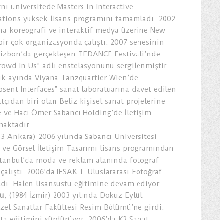
ynı üniversitede Masters in Interactive
tions yuksek lisans programını tamamladı. 2002
na koreografi ve interaktif medya üzerine New
bir çok organizasyonda çalıştı. 2007 senesinin
izbon’da gerçekleşen TEDANCE Festivali’nde
Crowd In Us” adlı enstelasyonunu sergilenmiştir.
lık ayında Viyana Tanzquartier Wien’de
bsent Interfaces” sanat laboratuarına davet edilen
tçıdan biri olan Beliz kişisel sanat projelerine
ve Hacı Ömer Sabancı Holding’de İletişim
maktadır.
983 Ankara) 2006 yılında Sabancı Universitesi
r ve Görsel İletişim Tasarımı lisans programından
tanbul’da moda ve reklam alanında fotograf
 çalıştı. 2006’da IFSAK 1. Uluslararası Fotoğraf
ıldı. Halen lisansüstü eğitimine devam ediyor.
lu
, (1984 İzmir) 2003 yılında Dokuz Eylül
üzel Sanatlar Fakültesi Resim Bölümü’ne girdi.
fta eğitimini sürdürüyor. 2006’da K2 Sanat