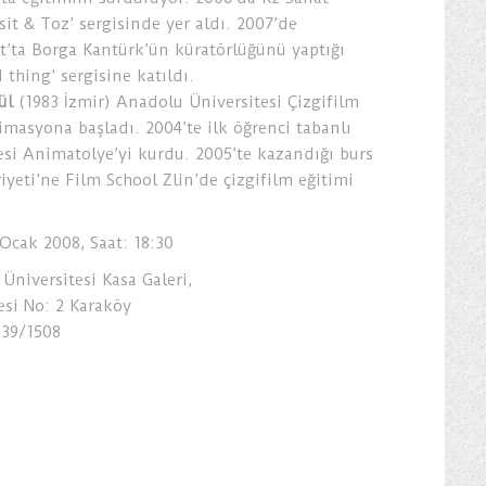
it & Toz’ sergisinde yer aldı. 2007’de
rt’ta Borga Kantürk’ün küratörlüğünü yaptığı
 thing’ sergisine katıldı.
ül
(1983 İzmir) Anadolu Üniversitesi Çizgifilm
asyona başladı. 2004’te ilk öğrenci tabanlı
yesi Animatolye’yi kurdu. 2005’te kazandığı burs
yeti’ne Film School Zlin’de çizgifilm eğitimi
6 Ocak 2008, Saat: 18:30
Üniversitesi Kasa Galeri,
si No: 2 Karaköy
939/1508