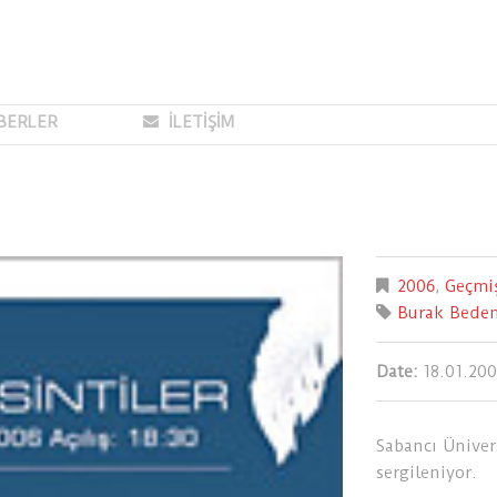
BERLER
İLETİŞİM
2006
,
Geçmiş
Burak Beden
Date:
18.01.20
Sabancı Ünivers
sergileniyor.