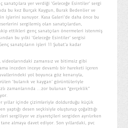
ç sanatçılara yer verdiği ‘Geleceğe Esintiler’ sergi
nda bu kez Burçak Kaygun, Burak Bedenlier ve
in işlerini sunuyor. Kasa Galeri’de daha önce bu
eserlerini sergilemiş olan sanatçılardan,
akip ettikleri genç sanatçıları önermeleri istenmiş
sından bu yılki ‘Geleceğe Esintiler’ sergisi
enç sanatçıların işleri 11 Şubat’a kadar
 videolarındaki zamansız ve bitimsiz gibi
 ama inceden inceye devamlı bir hareketi içeren
uvallerindeki yol boyunca göz kenarıyla,
ülen ‘bulanık ve kaygan’ görüntüleriyle
lı zamanlarında ...zor bulunan “gerçeklik”
yor.
r yıllar içinde çizimleriyle doldurduğu küçük
den yaptığı desen seçkisiyle oluşturup çoğalttığı
leri sergiliyor ve ziyaretçileri sergiden ayrılırken
 tane almaya davet ediyor. Son yıllardaki, pvc