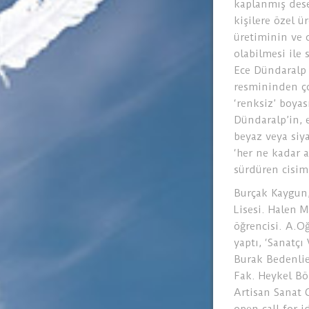
kaplanmış dese
kişilere özel ü
üretiminin ve o
olabilmesi ile 
Ece Dündaralp s
resmininden ço
‘renksiz’ boyası
Dündaralp’in, e
beyaz veya siy
‘her ne kadar a
sürdüren cisiml
Burçak Kaygun,
Lisesi. Halen 
öğrencisi. A.O
yaptı, ‘Sanatçı 
Burak Bedenlie
Fak. Heykel Bö
Artisan Sanat 