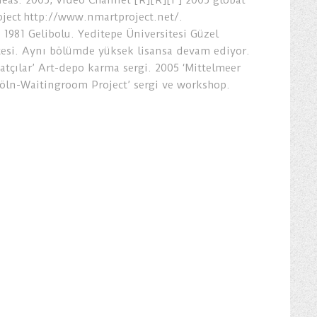
ideas. 2005, Video Channel [R][R][F] 2005 global
ject http://www.nmartproject.net/.
 1981 Gelibolu. Yeditepe Üniversitesi Güzel
tesi. Aynı bölümde yüksek lisansa devam ediyor.
atçılar’ Art-depo karma sergi. 2005 ‘Mittelmeer
öln-Waitingroom Project’ sergi ve workshop.