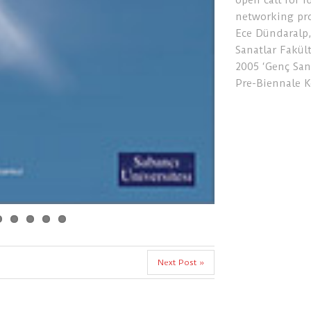
open call for 
networking pro
Ece Dündaralp,
Sanatlar Fakül
2005 ‘Genç San
Pre-Biennale K
Next Post »