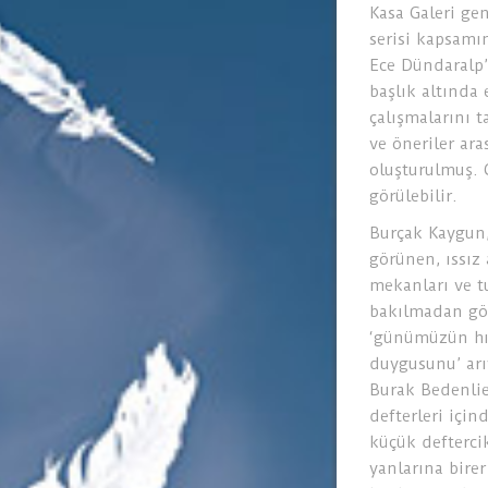
Kasa Galeri gen
serisi kapsamı
Ece Dündaralp’
başlık altında 
çalışmalarını t
ve öneriler ara
oluşturulmuş. G
görülebilir.
Burçak Kaygun,
görünen, ıssız
mekanları ve t
bakılmadan gör
‘günümüzün hız
duygusunu’ arı
Burak Bedenlie
defterleri için
küçük deftercik
yanlarına birer