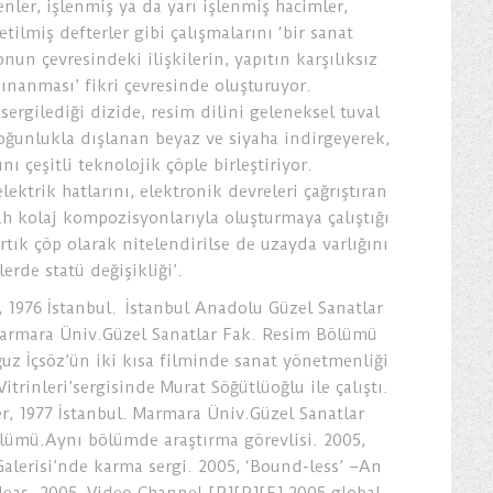
nler, işlenmiş ya da yarı işlenmiş hacimler,
retilmiş defterler gibi çalışmalarını ‘bir sanat
nun çevresindeki ilişkilerin, yapıtın karşılıksız
sınanması’ fikri çevresinde oluşturuyor.
ergilediği dizide, resim dilini geleneksel tuval
ğunlukla dışlanan beyaz ve siyaha indirgeyerek,
nı çeşitli teknolojik çöple birleştiriyor.
lektrik hatlarını, elektronik devreleri çağrıştıran
ah kolaj kompozisyonlarıyla oluşturmaya çalıştığı
rtık çöp olarak nitelendirilse de uzayda varlığını
erde statü değişikliği’.
 1976 İstanbul. İstanbul Anadolu Güzel Sanatlar
Marmara Üniv.Güzel Sanatlar Fak. Resim Bölümü
ğuz İçsöz’ün iki kısa filminde sanat yönetmenliği
Vitrinleri’sergisinde Murat Söğütlüoğlu ile çalıştı.
r, 1977 İstanbul. Marmara Üniv.Güzel Sanatlar
lümü.Aynı bölümde araştırma görevlisi. 2005,
Galerisi’nde karma sergi. 2005, ‘Bound-less’ –An