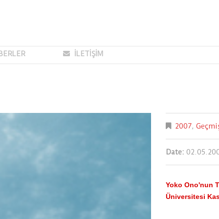
BERLER
İLETİŞİM
2007
,
Geçmiş
Date:
02.05.20
Yoko Ono'nun Tü
Üniversitesi Kas