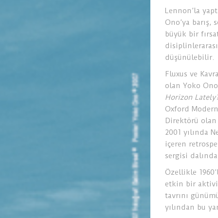
Lennon’la yaptı
Ono’ya barış, 
büyük bir fırs
disiplinleraras
düşünülebilir.
Fluxus ve Kavr
olan Yoko Ono’
Horizon Latel
Oxford Modern 
Direktörü olan
2001 yılında Ne
içeren retrosp
sergisi dalınd
Özellikle 1960’
etkin bir aktiv
tavrını günümü
yılından bu yan