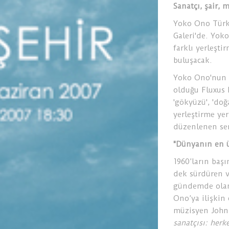
Sanatçı, şair, 
Yoko Ono Türki
Galeri'de. Yok
farklı yerleşti
buluşacak.
Yoko Ono'nun s
olduğu Fluxus h
'gökyüzü', 'doğ
yerleştirme yer
düzenlenen ser
"Dünyanın en ü
1960’ların baş
dek sürdüren v
gündemde olan 
Ono’ya ilişkin 
müzisyen John
sanatçısı: herk