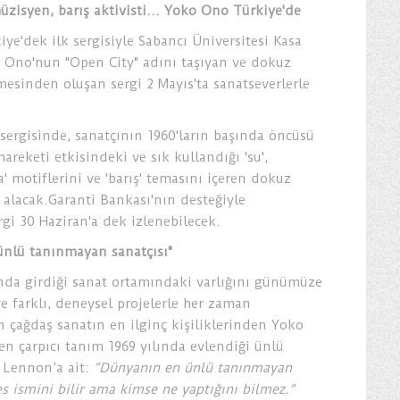
müzisyen, barış aktivisti... Yoko Ono Türkiye'de
ye'dek ilk sergisiyle Sabancı Üniversitesi Kasa
o Ono'nun "Open City" adını taşıyan ve dokuz
rmesinden oluşan sergi 2 Mayıs'ta sanatseverlerle
ergisinde, sanatçının 1960'ların başında öncüsü
areketi etkisindeki ve sık kullandığı 'su',
a' motiflerini ve 'barış' temasını içeren dokuz
 alacak.Garanti Bankası'nın desteğiyle
gi 30 Haziran'a dek izlenebilecek.
nlü tanınmayan sanatçısı"
ında girdiği sanat ortamındaki varlığını günümüze
e farklı, deneysel projelerle her zaman
çağdaş sanatın en ilginç kişiliklerinden Yoko
en çarpıcı tanım 1969 yılında evlendiği ünlü
 Lennon’a ait:
“Dünyanın en ünlü tanınmayan
es ismini bilir ama kimse ne yaptığını bilmez."