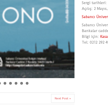
Sergi tarihleri
Açılış: 2 Mayıs,
Sabancı Ünivers
Sabancı Ünivers
Bankalar cadde
Bilgi için:
Kasa
Tel: 0212 292 4
Next Post »