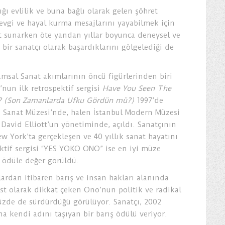
ğı evlilik ve buna bağlı olarak gelen şöhret
sevgi ve hayal kurma mesajlarını yayabilmek için
at sunarken öte yandan yıllar boyunca deneysel ve
ı bir sanatçı olarak başardıklarını gölgelediği de
amsal Sanat akımlarının öncü figürlerinden biri
nun ilk retrospektif sergisi
Have You Seen The
y? (Son Zamanlarda Ufku Gördün mü?)
1997’de
Sanat Müzesi’nde, halen İstanbul Modern Müzesi
 David Elliott’un yönetiminde, açıldı. Sanatçının
w York’ta gerçekleşen ve 40 yıllık sanat hayatını
ektif sergisi “YES YOKO ONO” ise en iyi müze
a ödüle değer görüldü.
lardan itibaren barış ve insan hakları alanında
ist olarak dikkat çeken Ono’nun politik ve radikal
zde de sürdürdüğü görülüyor. Sanatçı, 2002
a kendi adını taşıyan bir barış ödülü veriyor.