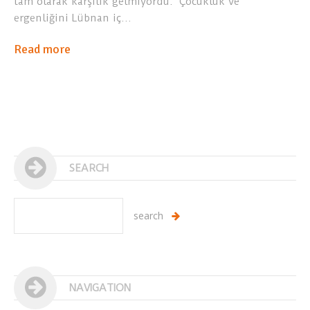
tam olarak karşılık gelmiyordu.’ Çocukluk ve
ergenliğini Lübnan iç…
Read more
SEARCH
NAVIGATION