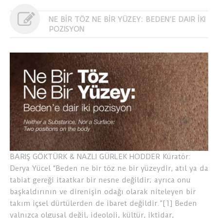
NE BİR TÖZ NE BİR YÜZEY: BEDEN’E DAIR İKI
POZISYON
BARIŞ GÖKTÜRK & NAZLI GÜRLEK HODDER Küratör:
Derya Yücel “Beden ne bir töz ne bir yüzeydir, atıl ya da
tabiat gereği itaatkar bir nesne değildir; ayrıca onu
başkaldırının ve direnişin odağı olarak niteleyen bir
takım içsel dürtülerden de ibaret değildir.”[1] Beden
yalnızca olgusal değil, ideoloji, kültür, iktidar,