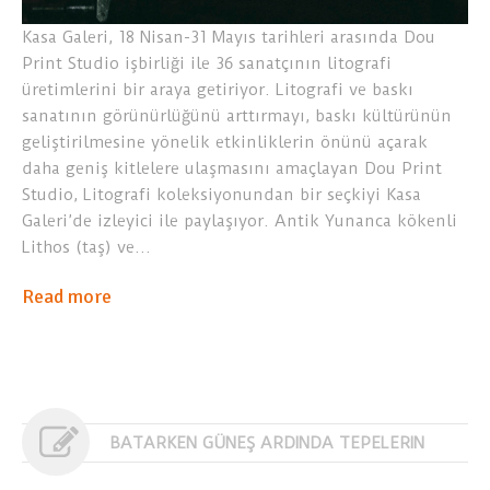
Kasa Galeri, 18 Nisan-31 Mayıs tarihleri arasında Dou
Print Studio işbirliği ile 36 sanatçının litografi
üretimlerini bir araya getiriyor. Litografi ve baskı
sanatının görünürlüğünü arttırmayı, baskı kültürünün
geliştirilmesine yönelik etkinliklerin önünü açarak
daha geniş kitlelere ulaşmasını amaçlayan Dou Print
Studio, Litografi koleksiyonundan bir seçkiyi Kasa
Galeri’de izleyici ile paylaşıyor. Antik Yunanca kökenli
Lithos (taş) ve…
Read more
BATARKEN GÜNEŞ ARDINDA TEPELERIN